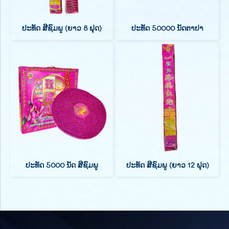
ປະທັດ ສີຊົມພູ (ຍາວ 8 ຟຸດ)
ປະທັດ 50000 ນັດຕາປາ
ປະທັດ 5000 ນັດ ສີຊົມພູ
ປະທັດ ສີຊົມພູ (ຍາວ 12 ຟຸດ)