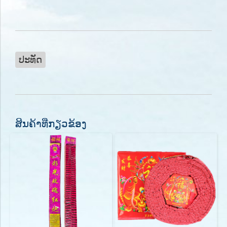
ປະທັດ
ສິນຄ້າທີ່ກຽວຂ້ອງ