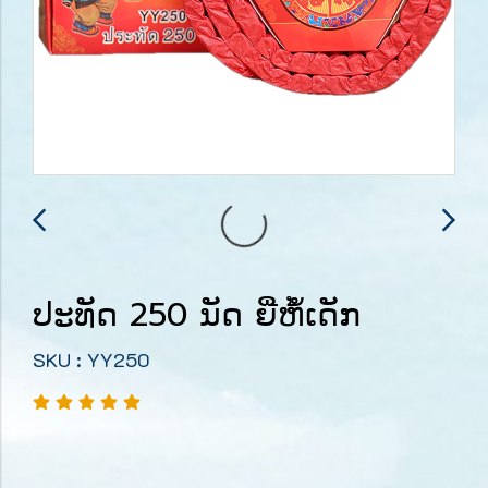
ປະທັດ 250 ນັດ ຍີ່ຫໍ້ເດັກ
SKU : YY250