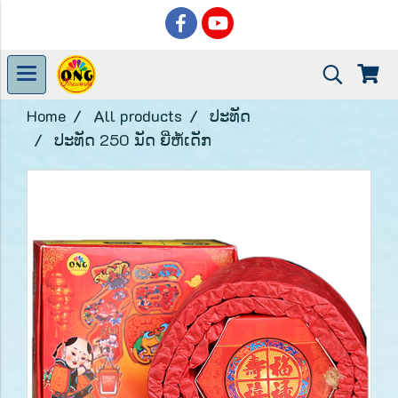
Home
All products
ປະທັດ
ປະທັດ 250 ນັດ ຍີ່ຫໍ້ເດັກ