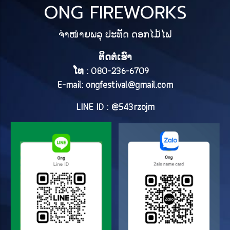
ONG FIREWORKS
ຈຳໜ່າຍພລຸ ປະທັດ ດອກໄມ້ໄຟ
ຕິດຕໍ່ເຮົາ
ໂທ : 080-236-6709
E-mail:
ongfestival@gmail.com
LINE ID : @543rzojm