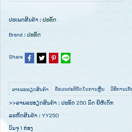
ປະເພດສີນຄ້າ :
ປະທັດ
Brand :
ປະທັດ
Share
ຂໍ້ຄວນປະຕິບັດໃນການຫຼິ້ນ
ວິທີການເກ
ລາຍລະອຽດສິນຄ້າ
>>ລາຍລະອຽດສິນຄ້າ : ປະທັດ 250 ນັດ ຍີ່ຫໍ້ເດັກ
ລະຫັດສິນຄ້າ : YY250
ບັນຈຸ 1 ກ່ອງ