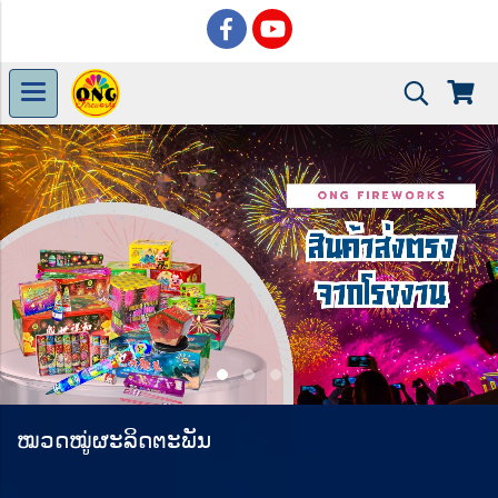
ໝວດໝູ່ຜະລິດຕະພັນ