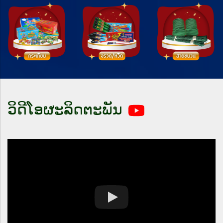
ວິດີໂອຜະລິດຕະພັນ