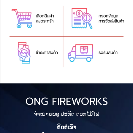
ONG FIREWORKS
ຈຳໜ່າຍພລຸ ປະທັດ ດອກໄມ້ໄຟ
ຕິດຕໍ່ເຮົາ