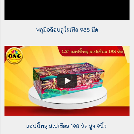
พลุมือถือบลูไรเฟิล 988 นัด
แฮปปี้พลุ สเปเชียล 198 นัด สูง 9นิ้ว