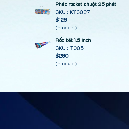
Pháo rocket chuột 25 phát
SKU : K1130C7
฿128
(Product)
Rốc két 1.5 inch
SKU : T005
฿280
(Product)