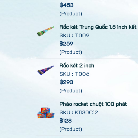
฿453
(Product)
Rốc két Trung Quốc 1.5 inch kết 
SKU : T009
฿259
(Product)
Rốc két 2 inch
SKU : T006
฿293
(Product)
Pháo rocket chuột 100 phát
SKU : K1130C12
฿128
(Product)