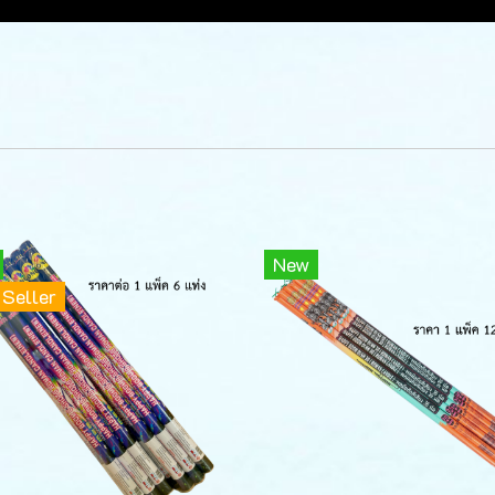
New
 Seller