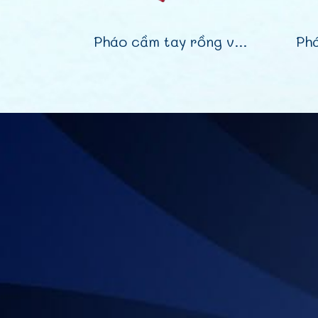
Pháo cầm tay rồng vàng 10 viên(copy)