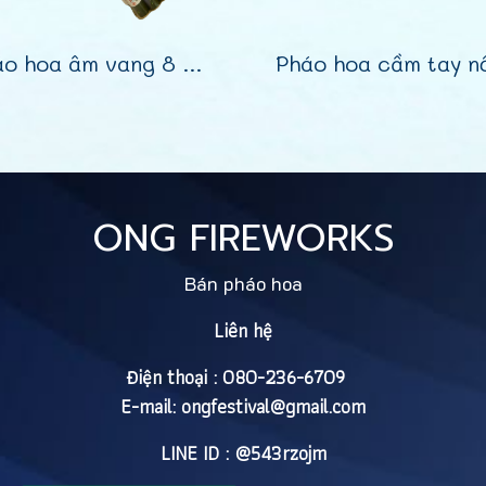
Pháo hoa âm vang 8 tiếng
ONG FIREWORKS
Bán pháo hoa
Liên hệ
Điện thoại : 080-236-6709
E-mail:
ongfestival@gmail.com
LINE ID : @543rzojm