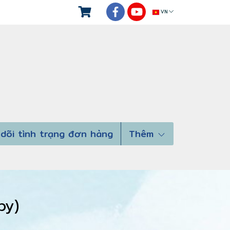
VN
dõi tình trạng đơn hàng
Thêm
opy)