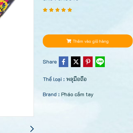
Thêm vào giỏ hàng
Share
Thể loại :
พลุมือถือ
Brand :
Pháo cầm tay