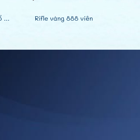
Pháo hoa cầm tay nổ 30 phát
Rifle vàng 888 viên