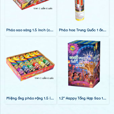
Pháo sao sáng 1.5 inch (cao 8 inch)
Pháo hoa Trung Quốc 1 ống 3 inch 1 quả
Miệng ống pháo rộng 1.5 inch sao lấp lánh ánh sáng (hộp pháo cao 8 inch)
1.2" Happy Tổng Hợp Sao 16 Phát (9")