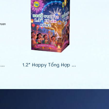
Pháo hoa Trung Quốc 1 ống 4 inch 1 quả
1.2" Happy Tổng Hợp Sao 16 Phát (9")