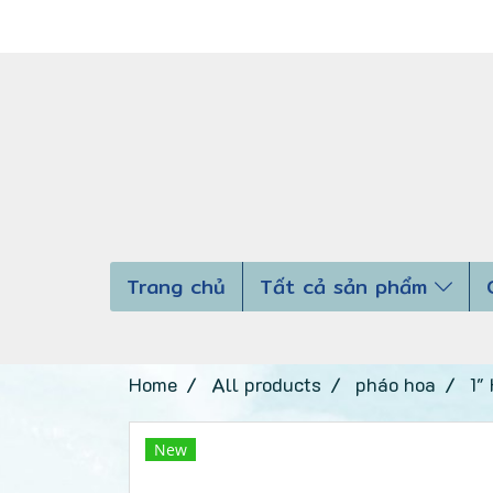
Trang chủ
Tất cả sản phẩm
Home
All products
pháo hoa
1"
New