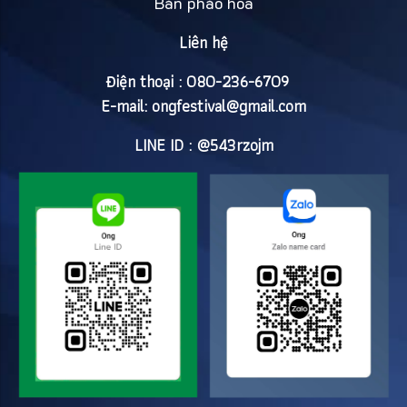
Bán pháo hoa
Liên hệ
Điện thoại : 080-236-6709
E-mail:
ongfestival@gmail.com
LINE ID : @543rzojm