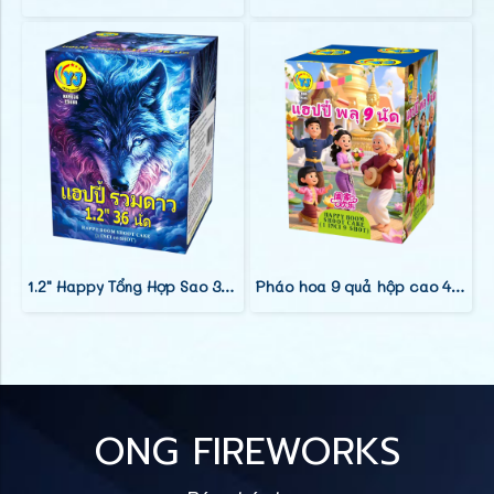
1.2" Happy Tổng Hợp Sao 36 Phát (9")
Pháo hoa 9 quả hộp cao 4 inch (0.8)
ONG FIREWORKS