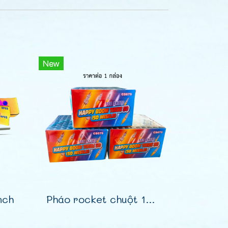
New
nch
Pháo rocket chuột 100 phát