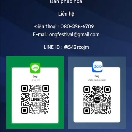
Bán pháo hoa
Liên hệ
Điện thoại : 080-236-6709
E-mail:
ongfestival@gmail.com
LINE ID : @543rzojm