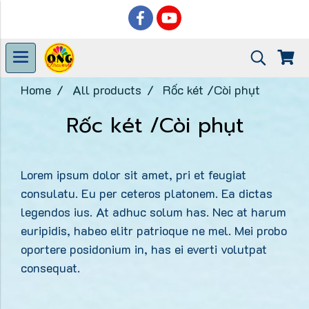
Home
All products
Rốc két /Còi phụt
Rốc két /Còi phụt
Lorem ipsum dolor sit amet, pri et feugiat
consulatu. Eu per ceteros platonem. Ea dictas
legendos ius. At adhuc solum has. Nec at harum
euripidis, habeo elitr patrioque ne mel. Mei probo
oportere posidonium in, has ei everti volutpat
consequat.