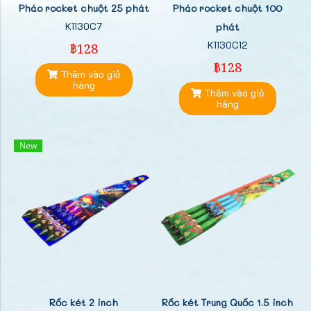
Pháo rocket chuột 25 phát
Pháo rocket chuột 100
K1130C7
phát
K1130C12
฿128
฿128
Thêm vào giỏ
hàng
Thêm vào giỏ
hàng
New
Rốc két 2 inch
Rốc két Trung Quốc 1.5 inch