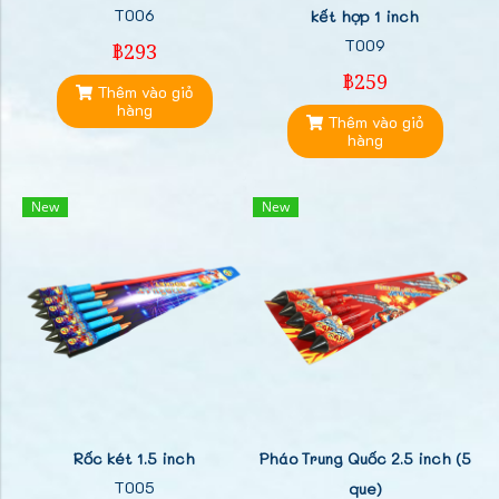
T006
kết hợp 1 inch
T009
฿293
฿259
Thêm vào giỏ
hàng
Thêm vào giỏ
hàng
New
New
Rốc két 1.5 inch
Pháo Trung Quốc 2.5 inch (5
T005
que)