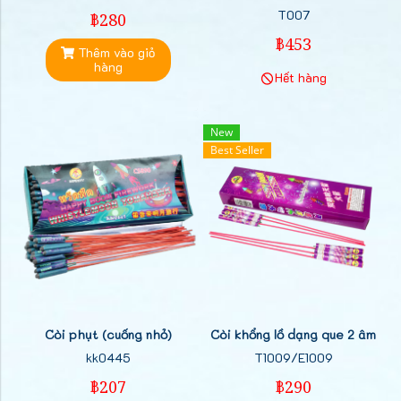
T007
฿280
฿453
Thêm vào giỏ
hàng
Hết hàng
New
Best Seller
Còi phụt (cuống nhỏ)
Còi khổng lồ dạng que 2 âm
kk0445
T1009/E1009
฿207
฿290