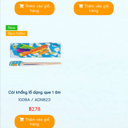
Thêm vào giỏ
Thêm vào giỏ
hàng
hàng
New
Best Seller
Còi khổng lồ dạng que 1 âm
1008A / ADN823
฿278
Thêm vào giỏ
hàng