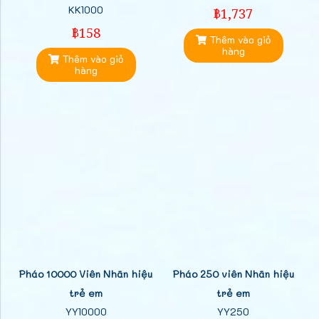
KK1000
฿1,737
฿158
Thêm vào giỏ
hàng
Thêm vào giỏ
hàng
Pháo 10000 Viên Nhãn hiệu
Pháo 250 viên Nhãn hiệu
trẻ em
trẻ em
YY10000
YY250