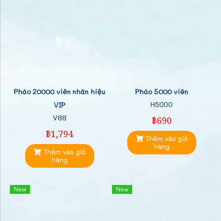
Pháo 20000 viên nhãn hiệu
Pháo 5000 viên
H5000
VIP
V88
฿690
฿1,794
Thêm vào giỏ
hàng
Thêm vào giỏ
hàng
New
New