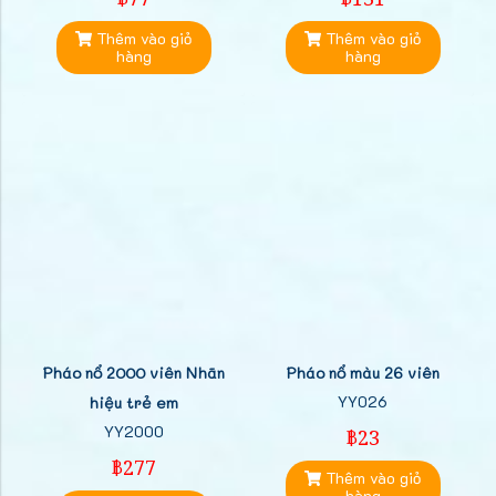
฿77
฿131
Thêm vào giỏ
Thêm vào giỏ
hàng
hàng
Pháo nổ 2000 viên Nhãn
Pháo nổ màu 26 viên
YY026
hiệu trẻ em
YY2000
฿23
฿277
Thêm vào giỏ
hàng