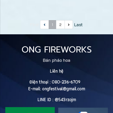
First
Last
1
2
ONG FIREWORKS
Bán pháo hoa
Liên hệ
Điện thoại : 080-236-6709
E-mail:
ongfestival@gmail.com
LINE ID : @543rzojm