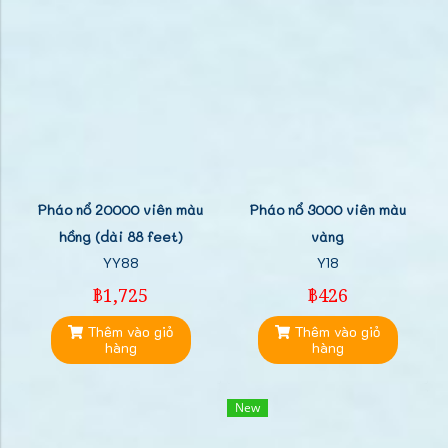
Pháo nổ 20000 viên màu
Pháo nổ 3000 viên màu
hồng (dài 88 feet)
vàng
YY88
Y18
฿1,725
฿426
Thêm vào giỏ
Thêm vào giỏ
hàng
hàng
New