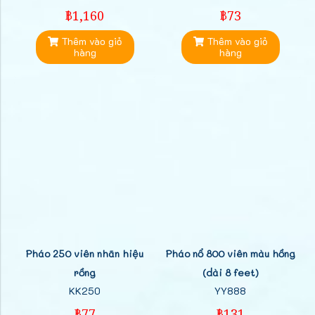
฿1,160
฿73
Thêm vào giỏ
Thêm vào giỏ
hàng
hàng
Pháo 250 viên nhãn hiệu
Pháo nổ 800 viên màu hồng
rồng
(dài 8 feet)
KK250
YY888