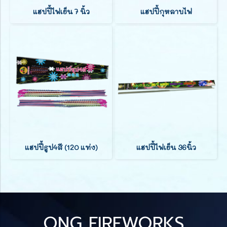
แฮปปี้ไฟเย็น 7 นิ้ว
แฮปปี้กุหลาบไฟ
แฮปปี้ธูป4สี (120 แท่ง)
แฮปปี้ไฟเย็น 36นิ้ว
ONG FIREWORKS