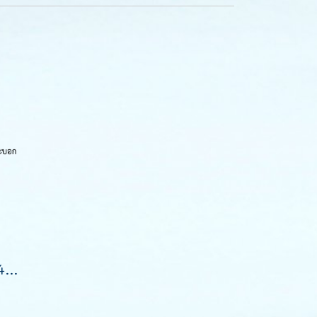
พลุจีนกระบอกเดียว 4 นิ้ว 1 นัด