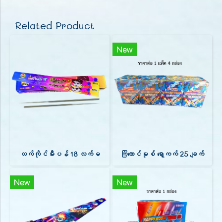
Related Product
New
လက်ကိုင်မီးပန် 18 လက်မ
ကြဲကောင်မုစ် ရော့ကက် 25 ချက်
New
New