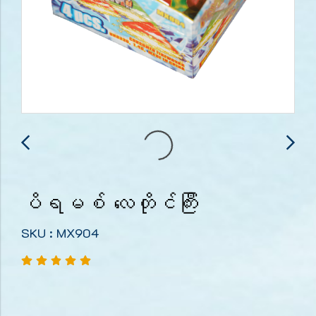
ပိရမစ် လေတိုင်ကြီး
SKU : MX904