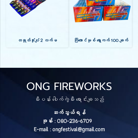
တရုတ်ဒုံးပျံ 2 လက်မ
ကြဲကောင်မုစ် ရော့ကက် 100 ချက်
ONG FIREWORKS
မီးပန်း ပေါက်ကွဲမီး ရောင်းချသည်
ဆက်သွယ်ရန်
ဖုန်း : 080-236-6709
E-mail :
ongfestival@gmail.com