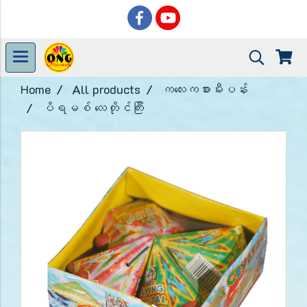
Home
All products
ကလေးကစားမီးပန်း
ပိရမစ် လေတိုင်ကြီး