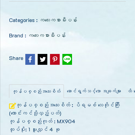
Categories :
ကလေးကစားမီးပန်း
Brand :
ကလေးကစားမီးပန်း
Share
ဆောင်ရွက်သင့်သော အချက်များ
ထိန်
ကုန်ပစ္စည်းအသေးစိတ်
ကုန်ပစ္စည်းအသေးစိတ် : ပိရမစ် လေတိုင်ကြီး
(ကောင်းကင်သို့လှည့်ပတ်)
ကုန်ပစ္စည်းကုတ် : MX904
ထုပ်ပိုး: 1 ဗူးလျှင် 4 ခု