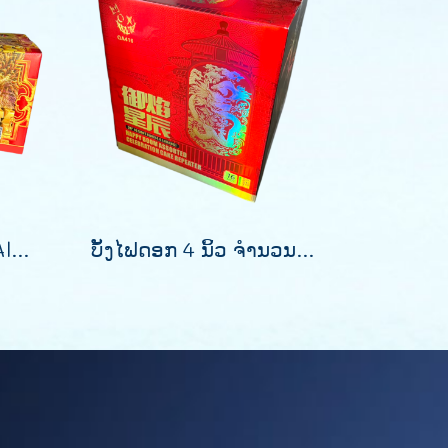
ສຸກສັນ 168th Match All-Star Reunion
ບັ້ງໄຟດອກ 4 ນິ້ວ ຈຳນວນ 16 ລູກ.