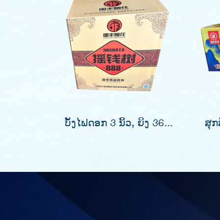
ບັ້ງໄຟດອກ 3 ນິ້ວ, ຍິງ 36 ລູກ