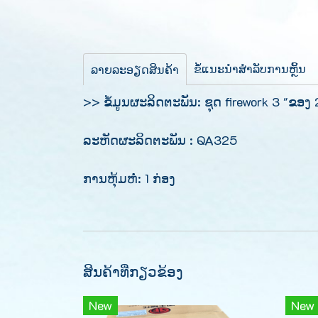
ຂໍ້​ແນະ​ນໍາ​ສໍາ​ລັບ​ການ​ຫຼິ້ນ​
ລາຍລະອຽດສິນຄ້າ
>> ຂໍ້​ມູນ​ຜະ​ລິດ​ຕະ​ພັນ: ຊຸດ firework 3 "ຂອງ
ລະ​ຫັດ​ຜະ​ລິດ​ຕະ​ພັນ : QA325
ການຫຸ້ມຫໍ່: 1 ກ່ອງ
ສິນຄ້າທີ່ກຽວຂ້ອງ
New
New