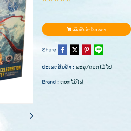
ເພີ່ມສິນຄ້າໃນກະຕ່າ
Share
ປະເພດສີນຄ້າ :
ພະລຸ/ດອກໄມ້ໄຟ
Brand :
ດອກໄມ້ໄຟ