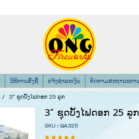
ວິທີການສັ່ງຊື້
ແຈ້ງຊຳລະເງິນ
ຕິດຕາມສະຖານະການສັ
3” ຊຸດບັ້ງໄຟດອກ 25 ລູກ
3” ຊຸດບັ້ງໄຟດອກ 25 ລູກ
SKU : QA325