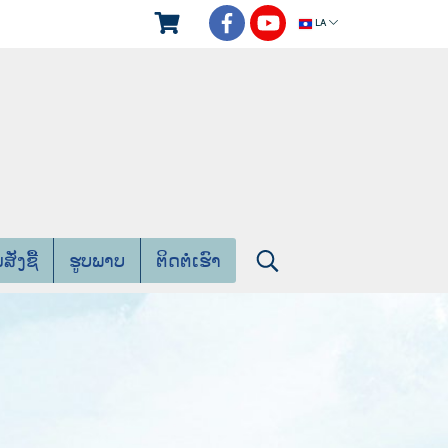
LA
່ງຊື້
ຮູບພາບ
ຕິດຕໍ່ເຮົາ