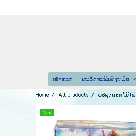
ໜ້າແລກ
ຜະລິດຕະພັນທັງຫມົດ
Home
All products
ພະລຸ/ດອກໄມ້ໄຟ
New