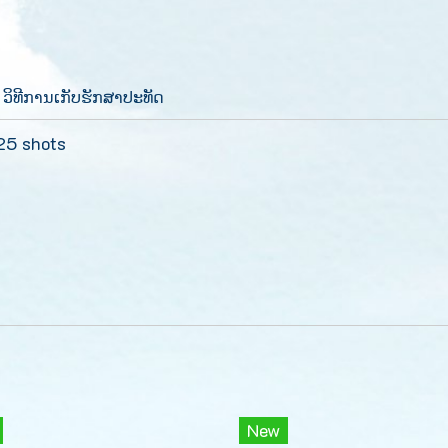
ວິທີການເກັບຮັກສາປະທັດ
 25 shots
New