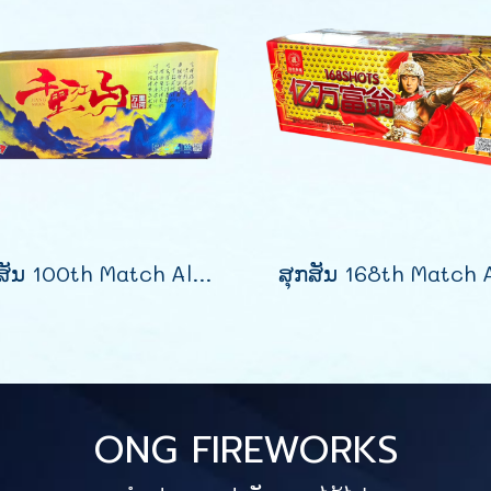
ສຸກສັນ 100th Match All-Star Reunion
ONG FIREWORKS