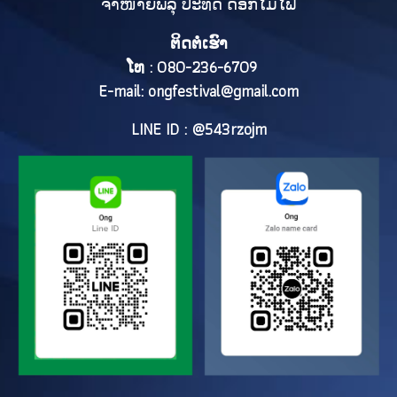
ຈຳໜ່າຍພລຸ ປະທັດ ດອກໄມ້ໄຟ
ຕິດຕໍ່ເຮົາ
ໂທ : 080-236-6709
E-mail:
ongfestival@gmail.com
LINE ID : @543rzojm