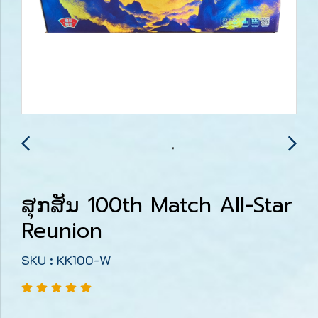
ສຸກສັນ 100th Match All-Star
Reunion
SKU : KK100-W