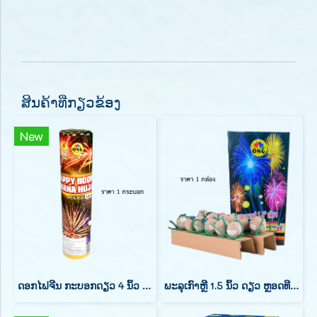
ສິນຄ້າທີ່ກຽວຂ້ອງ
New
ດອກໄຟຈີນ ກະບອກດຽວ 4 ນິ້ວ 1 ນັດ
ພະລຸເກົາຫຼີ 1.5 ນິ້ວ ດຽວ ຫຼອດທີລະລູກ