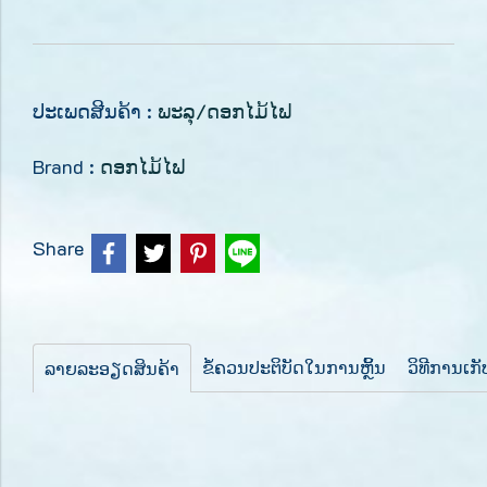
ປະເພດສີນຄ້າ :
ພະລຸ/ດອກໄມ້ໄຟ
Brand :
ດອກໄມ້ໄຟ
Share
ຂໍ້ຄວນປະຕິບັດໃນການຫຼິ້ນ
ວິທີການເກ
ລາຍລະອຽດສິນຄ້າ