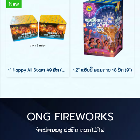
New
1" Happy All Stars 49 ສັກ (ສູງ 7 ນິ້ວ)
1.2" ແຮັບປີ້ ລວມດາວ 16 ນັດ (9")
ONG FIREWORKS
ຈຳໜ່າຍພລຸ ປະທັດ ດອກໄມ້ໄຟ