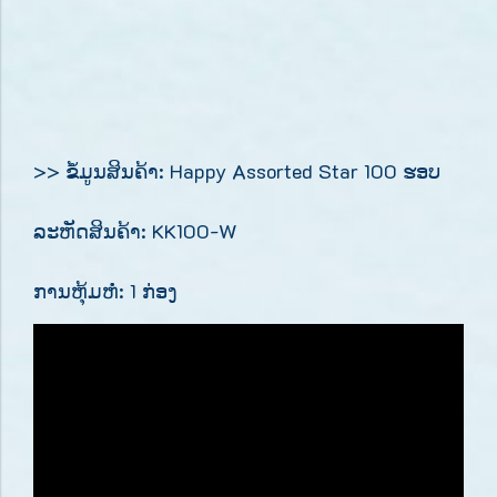
>> ຂໍ້ມູນສິນຄ້າ: Happy Assorted Star 100 ຮອບ
ລະຫັດສິນຄ້າ: KK100-W
ການຫຸ້ມຫໍ່: 1 ກ່ອງ