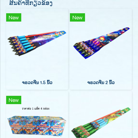
ສິນຄ້າທີ່ກຽວຂ້ອງ
New
New
ຈຣວດຈີນ 1.5 ນິ້ວ
ຈຣວດຈີນ 2 ນິ້ວ
New