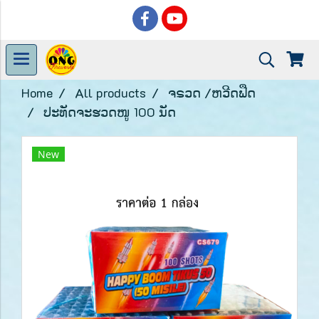
Home
All products
ຈຣວດ /ຫວີດຟືດ
ປະທັດຈະຮວດໜູ 100 ນັດ
New