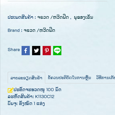
ປະເພດສີນຄ້າ :
ຈຣວດ /ຫວີດຟືດ
,
ພຸຂອງເລັ່ນ
Brand :
ຈຣວດ /ຫວີດຟືດ
Share
ຂໍ້ຄວນປະຕິບັດໃນການຫຼິ້ນ
ວິທີການເກ
ລາຍລະອຽດສິນຄ້າ
ປະທັດຈະຮວດໜູ 100 ນັດ
ລະຫັດສິນຄ້າ: K1130C12
ບັນຈຸ: ທັງໝົດ 1 ແທ່ງ