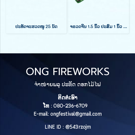
ປະທັດຈະຮວດໜູ 25 ນັດ
ຈຣວດຈີນ 1.5 ນິ້ວ ປະສົມ 1 ນິ້ວ (7 ແທ່ງ)
ONG FIREWORKS
ຈຳໜ່າຍພລຸ ປະທັດ ດອກໄມ້ໄຟ
ຕິດຕໍ່ເຮົາ
ໂທ : 080-236-6709
E-mail:
ongfestival@gmail.com
LINE ID : @543rzojm