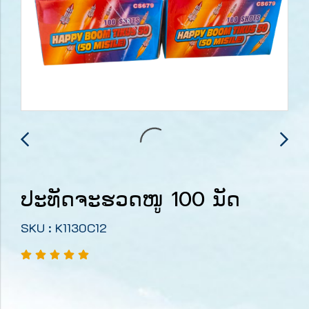
ປະທັດຈະຮວດໜູ 100 ນັດ
SKU : K1130C12