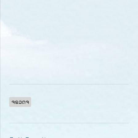
ຈຣວດຈ