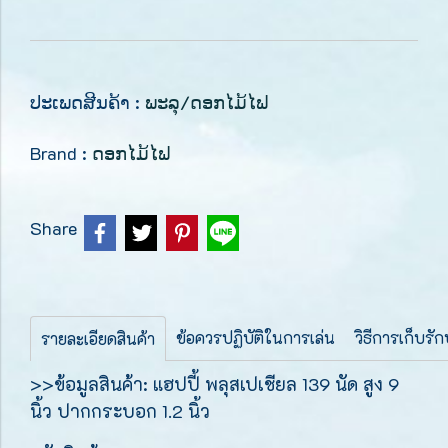
ປະເພດສີນຄ້າ :
ພະລຸ/ດອກໄມ້ໄຟ
Brand :
ດອກໄມ້ໄຟ
Share
ข้อควรปฏิบัติในการเล่น
วิธีการเก็บรั
รายละเอียดสินค้า
>>ข้อมูลสินค้า: แฮปปี้ พลุสเปเชียล 139 นัด สูง 9
นิ้ว ปากกระบอก 1.2 นิ้ว