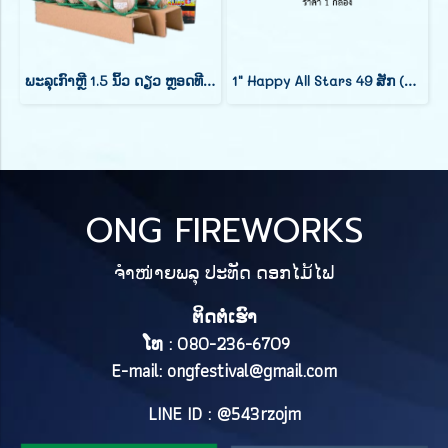
ພະລຸເກົາຫຼີ 1.5 ນິ້ວ ດຽວ ຫຼອດທີລະລູກ
1" Happy All Stars 49 ສັກ (ສູງ 7 ນິ້ວ)
ONG FIREWORKS
ຈຳໜ່າຍພລຸ ປະທັດ ດອກໄມ້ໄຟ
ຕິດຕໍ່ເຮົາ
ໂທ : 080-236-6709
E-mail:
ongfestival@gmail.com
LINE ID : @543rzojm