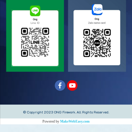
© Copyright 2023 ONG Firework.
All Rights Reserved.
Powered by
MakeWebEasy.com