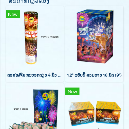
ສິນຄ້າທີ່ກຽວຂ້ອງ
New
ດອກໄຟຈີນ ກະບອກດຽວ 4 ນິ້ວ 1 ນັດ
1.2" ແຮັບປີ້ ລວມດາວ 16 ນັດ (9")
New