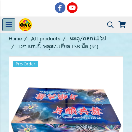
Home
All products
ພະລຸ/ດອກໄມ້ໄຟ
1.2" แฮปปี้ พลุสเปเชียล 138 นัด (9")
Pre-Order