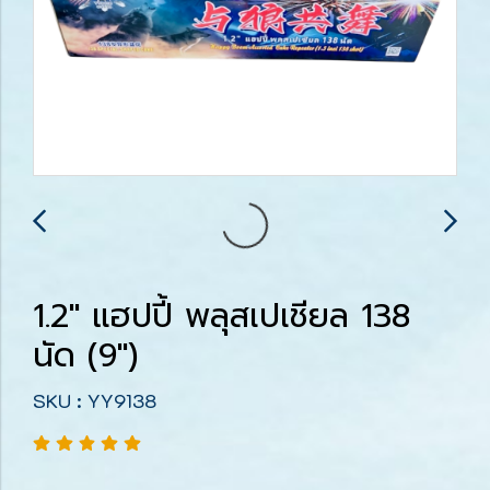
1.2" แฮปปี้ พลุสเปเชียล 138
นัด (9")
SKU : YY9138