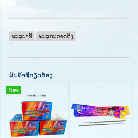
ພະລຸປາຕີ້
ພະລຸກະດາດດຶງ
ສິນຄ້າທີ່ກຽວຂ້ອງ
New