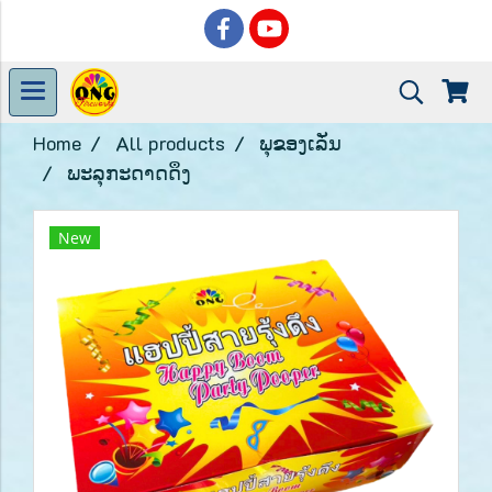
Home
All products
ພຸຂອງເລັ່ນ
ພະລຸກະດາດດຶງ
New