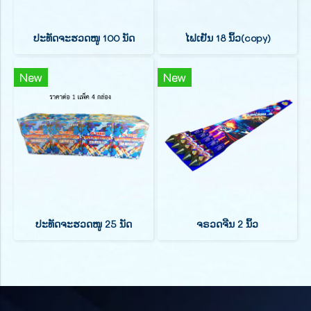
ປະທັດຈະຮວດໜູ 100 ນັດ
ໄຟເຢັນ 18 ນິ້ວ(copy)
New
New
ປະທັດຈະຮວດໜູ 25 ນັດ
ຈຣວດຈີນ 2 ນິ້ວ