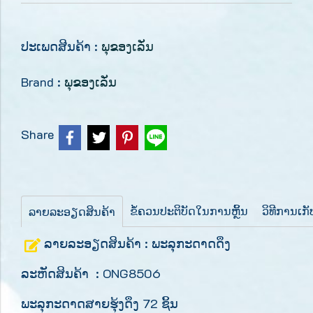
ປະເພດສີນຄ້າ :
ພຸຂອງເລັ່ນ
Brand :
ພຸຂອງເລັ່ນ
Share
ຂໍ້ຄວນປະຕິບັດໃນການຫຼິ້ນ
ວິທີການເກ
ລາຍລະອຽດສິນຄ້າ
ລາຍລະອຽດສິນຄ້າ : ພະລຸກະດາດດຶງ
ລະຫັດສິນຄ້າ : ONG8506
ພະລຸກະດາດສາຍຮຸ້ງດຶງ 72 ຊິ້ນ