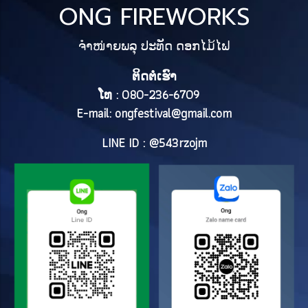
ONG FIREWORKS
ຈຳໜ່າຍພລຸ ປະທັດ ດອກໄມ້ໄຟ
ຕິດຕໍ່ເຮົາ
ໂທ : 080-236-6709
E-mail:
ongfestival@gmail.com
LINE ID : @543rzojm