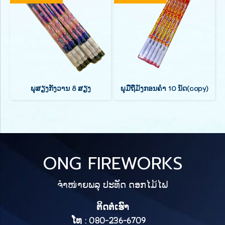
ພຸສຽງກັງວານ 8 ສຽງ
ພຸມືຖືມັງກອນຄຳ 10 ນັດ(copy)
ONG FIREWORKS
ຈຳໜ່າຍພລຸ ປະທັດ ດອກໄມ້ໄຟ
ຕິດຕໍ່ເຮົາ
ໂທ : 080-236-6709