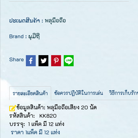
ປະເພດສີນຄ້າ :
พลุมือถือ
Brand :
ພຸມືຖື
Share
ข้อควรปฏิบัติในการเล่น
วิธีการเก็บรั
รายละเอียดสินค้า
ข้อมูลสินค้า: พลุมือถือเสียง 20 นัด
รหัสสินค้า: KK820
บรรจุ: 1 แพ็ค มี 12 แท่ง
ราคา 1แพ็ค มี 12 แท่ง