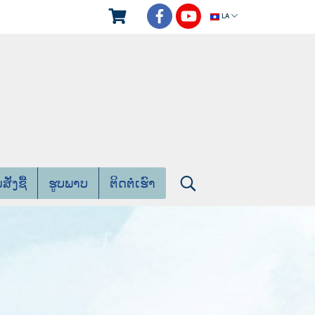
LA
່ງຊື້
ຮູບພາບ
ຕິດຕໍ່ເຮົາ