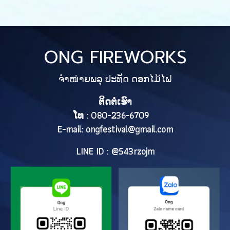
ONG FIREWORKS
ຈຳໜ່າຍພລຸ ປະທັດ ດອກໄມ້ໄຟ
ຕິດຕໍ່ເຮົາ
ໂທ : 080-236-6709
E-mail:
ongfestival@gmail.com
LINE ID : @543rzojm