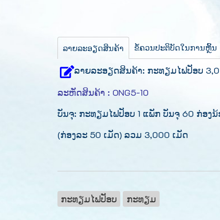
ຂໍ້ຄວນປະຕິບັດໃນການຫຼິ້ນ
ລາຍລະອຽດສິນຄ້າ
ລາຍລະອຽດສິນຄ້າ: ກະທຽມໄຟປັອບ 3,0
ລະຫັດສິນຄ້າ : ONG5-10
ບັນຈຸ: ກະທຽມໄຟປັອບ 1 ແພັກ ບັນຈຸ 60 ກ່ອງນ
(ກ່ອງລະ 50 ເມັດ) ລວມ 3,000 ເມັດ
ກະທຽມໄຟປັອບ
ກະທຽມ