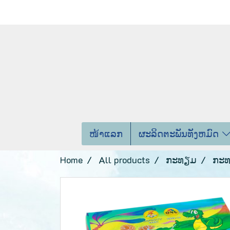
ໜ້າແລກ
ຜະລິດຕະພັນທັງຫມົດ
Home
All products
ກະທຽມ
ກະທ