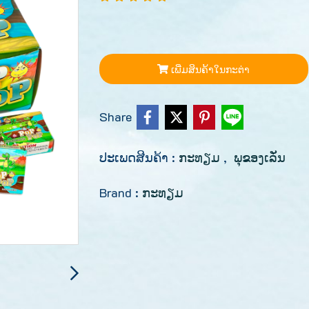
ເພີ່ມສິນຄ້າໃນກະຕ່າ
Share
ປະເພດສີນຄ້າ :
ກະທຽມ
,
ພຸຂອງເລັ່ນ
Brand :
ກະທຽມ