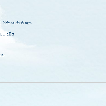
ວິທີການເກັບຮັກສາ
00 ເມັດ
້ອຍ