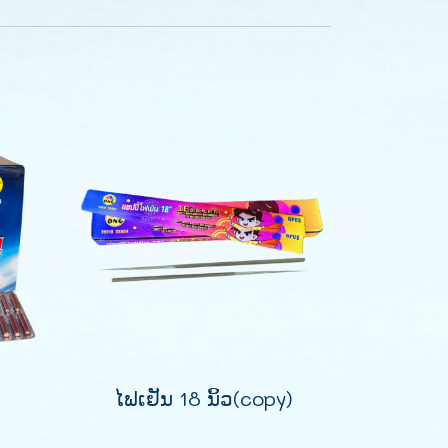
ໄຟເຢັນ 18 ນິ້ວ(copy)