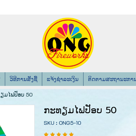
ວິທີການສັ່ງຊື້
ແຈ້ງຊຳລະເງິນ
ຕິດຕາມສະຖານະການສັ
ຽມໄຟປັອບ 50
ກະທຽມໄຟປັອບ 50
SKU : ONG5-10