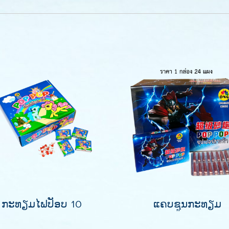
ກະທຽມໄຟປັອບ 10
ແຄບຊູນກະທຽມ