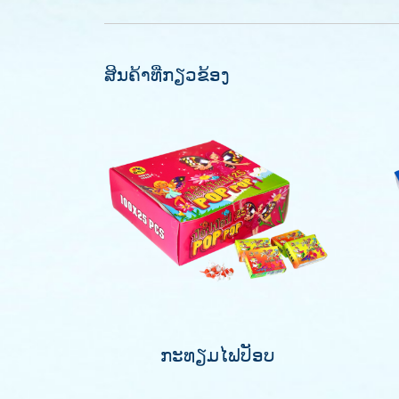
ສິນຄ້າທີ່ກຽວຂ້ອງ
ກະທຽມໄຟປັອບ