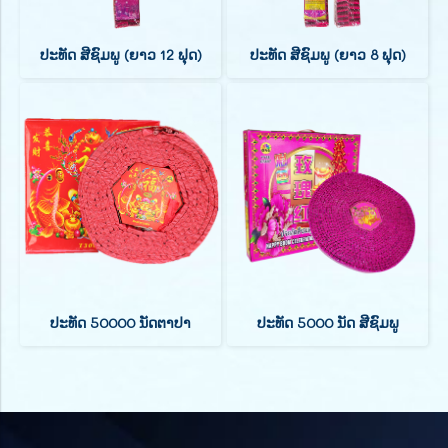
ປະທັດ ສີຊົມພູ (ຍາວ 12 ຟຸດ)
ປະທັດ ສີຊົມພູ (ຍາວ 8 ຟຸດ)
ປະທັດ 50000 ນັດຕາປາ
ປະທັດ 5000 ນັດ ສີຊົມພູ