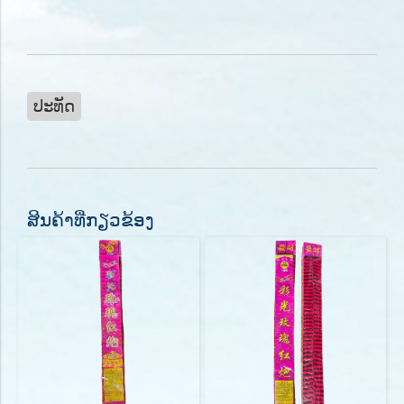
ປະທັດ
ສິນຄ້າທີ່ກຽວຂ້ອງ