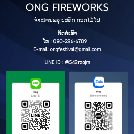
ONG FIREWORKS
ຈຳໜ່າຍພລຸ ປະທັດ ດອກໄມ້ໄຟ
ຕິດຕໍ່ເຮົາ
ໂທ : 080-236-6709
E-mail:
ongfestival@gmail.com
LINE ID : @543rzojm