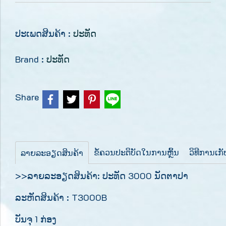
ປະເພດສີນຄ້າ :
ປະທັດ
Brand :
ປະທັດ
Share
ຂໍ້ຄວນປະຕິບັດໃນການຫຼິ້ນ
ວິທີການເກ
ລາຍລະອຽດສິນຄ້າ
>>ລາຍລະອຽດສິນຄ້າ: ປະທັດ 3000 ນັດຕາປາ
ລະຫັດສິນຄ້າ : T3000B
ບັນຈຸ 1 ກ່ອງ