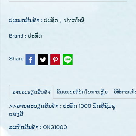
ປະເພດສີນຄ້າ :
ປະທັດ
,
ประทัดสี
Brand :
ປະທັດ
Share
ຂໍ້ຄວນປະຕິບັດໃນການຫຼິ້ນ
ວິທີການເກ
ລາຍລະອຽດສິນຄ້າ
>>ລາຍລະອຽດສິນຄ້າ : ປະທັດ 1000 ນັດສີຊົມພູ
ແສງສີ
ລະຫັດສິນຄ້າ : ONG1000