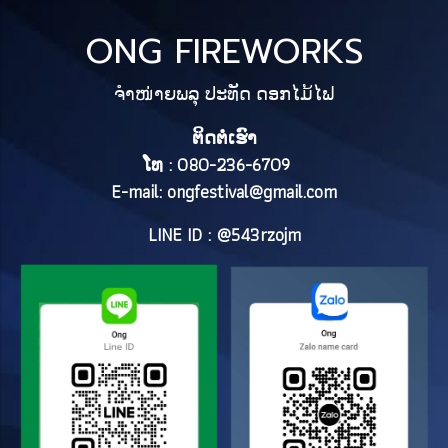
ONG FIREWORKS
ຈຳໜ່າຍພລຸ ປະທັດ ດອກໄມ້ໄຟ
ຕິດຕໍ່ເຮົາ
ໂທ : 080-236-6709
E-mail:
ongfestival@gmail.com
LINE ID : @543rzojm