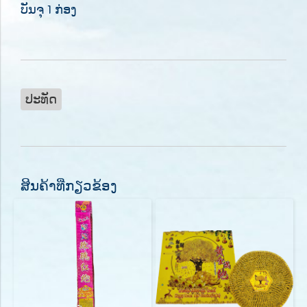
ບັນຈຸ 1 ກ່ອງ
ປະທັດ
ສິນຄ້າທີ່ກຽວຂ້ອງ