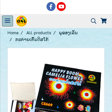
Home
All products
ພຸຂອງເລັ່ນ
ກະຕ່າຍເຕັ້ນດິສໂກ້