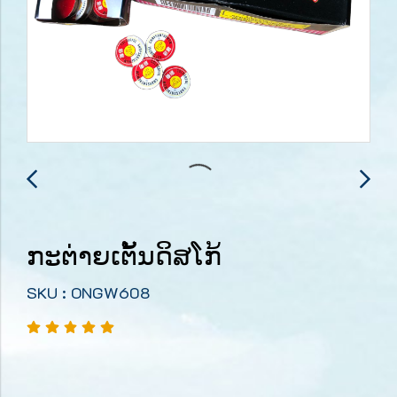
ກະຕ່າຍເຕັ້ນດິສໂກ້
SKU : ONGW608