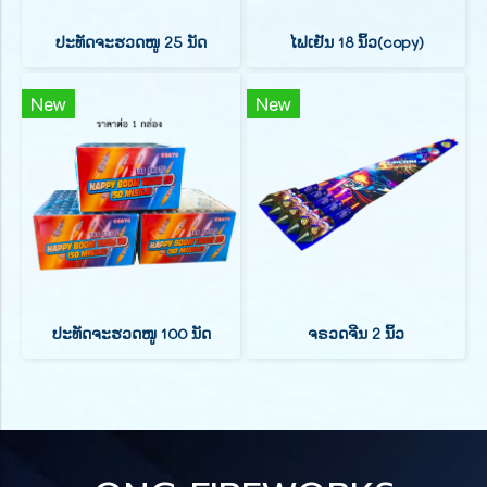
ປະທັດຈະຮວດໜູ 25 ນັດ
ໄຟເຢັນ 18 ນິ້ວ(copy)
New
New
ປະທັດຈະຮວດໜູ 100 ນັດ
ຈຣວດຈີນ 2 ນິ້ວ