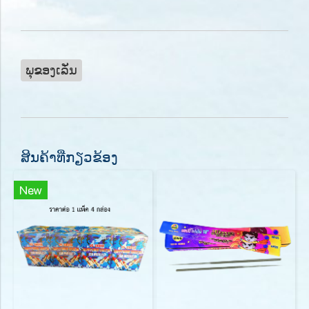
ພຸຂອງເລັ່ນ
ສິນຄ້າທີ່ກຽວຂ້ອງ
New