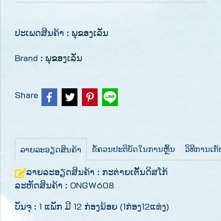
ປະເພດສີນຄ້າ :
ພຸຂອງເລັ່ນ
Brand :
ພຸຂອງເລັ່ນ
Share
ຂໍ້ຄວນປະຕິບັດໃນການຫຼິ້ນ
ວິທີການເກ
ລາຍລະອຽດສິນຄ້າ
ລາຍລະອຽດສິນຄ້າ : ກະຕ່າຍເຕັ້ນດິສໂກ້
ລະຫັດສິນຄ້າ : ONGW608
ບັນຈຸ : 1 ແພັກ ມີ 12 ກ່ອງນ້ອຍ (1ກ່ອງ12ແທ່ງ)