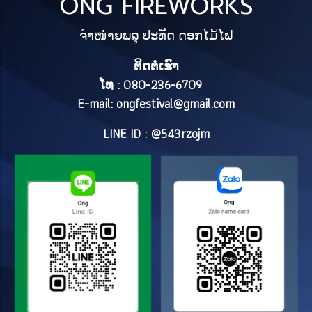
ONG FIREWORKS
ຈຳໜ່າຍພລຸ ປະທັດ ດອກໄມ້ໄຟ
ຕິດຕໍ່ເຮົາ
ໂທ : 080-236-6709
E-mail:
ongfestival@gmail.com
LINE ID : @543rzojm