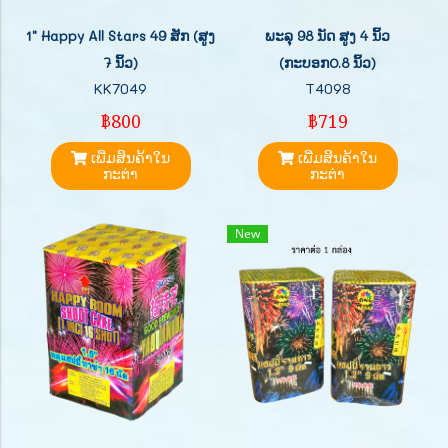
1" Happy All Stars 49 ສັກ (ສູງ
ພະລຸ 98 ນັດ ສູງ 4 ນິ້ວ
7 ນິ້ວ)
(ກະບອກ0.8 ນິ້ວ)
KK7049
T4098
฿800
฿719
ເພີ່ມສິນຄ້າໃນ
ເພີ່ມສິນຄ້າໃນ
ກະຕ່າ
ກະຕ່າ
New