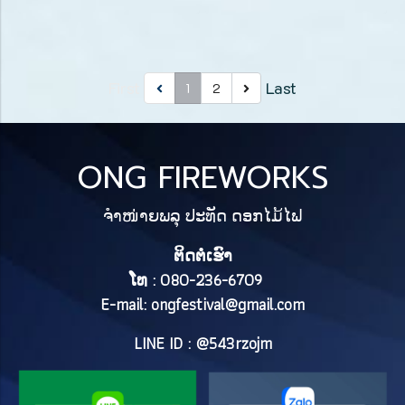
First
Last
1
2
ONG FIREWORKS
ຈຳໜ່າຍພລຸ ປະທັດ ດອກໄມ້ໄຟ
ຕິດຕໍ່ເຮົາ
ໂທ : 080-236-6709
E-mail:
ongfestival@gmail.com
LINE ID : @543rzojm