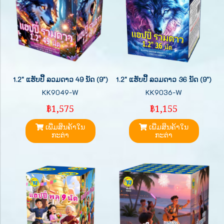
1.2" ແຮັບປີ້ ລວມດາວ 49 ນັດ (9")
1.2" ແຮັບປີ້ ລວມດາວ 36 ນັດ (9")
KK9049-W
KK9036-W
฿1,575
฿1,155
ເພີ່ມສິນຄ້າໃນ
ເພີ່ມສິນຄ້າໃນ
ກະຕ່າ
ກະຕ່າ