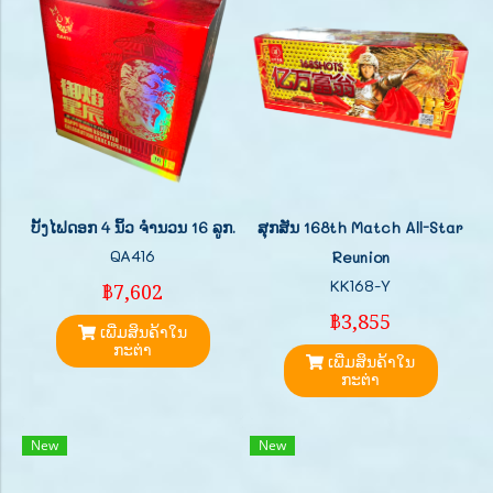
ບັ້ງໄຟດອກ 4 ນິ້ວ ຈຳນວນ 16 ລູກ.
ສຸກສັນ 168th Match All-Star
QA416
Reunion
KK168-Y
฿7,602
฿3,855
ເພີ່ມສິນຄ້າໃນ
ກະຕ່າ
ເພີ່ມສິນຄ້າໃນ
ກະຕ່າ
New
New