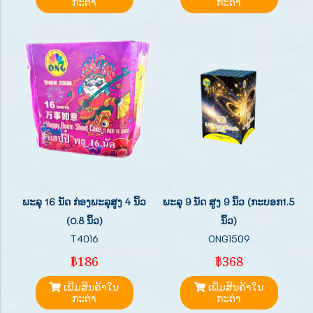
ກະຕ່າ
ກະຕ່າ
ພະລຸ 16 ນັດ ກ່ອງພະລຸສູງ 4 ນິ້ວ
ພະລຸ 9 ນັດ ສູງ 9 ນິ້ວ (ກະບອກ1.5
(0.8 ນິ້ວ)
ນິ້ວ)
T4016
ONG1509
฿186
฿368
ເພີ່ມສິນຄ້າໃນ
ເພີ່ມສິນຄ້າໃນ
ກະຕ່າ
ກະຕ່າ