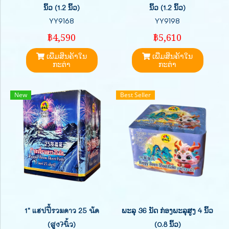
ນິ້ວ (1.2 ນິ້ວ)
ນິ້ວ (1.2 ນິ້ວ)
YY9168
YY9198
฿4,590
฿5,610
ເພີ່ມສິນຄ້າໃນ
ເພີ່ມສິນຄ້າໃນ
ກະຕ່າ
ກະຕ່າ
New
Best Seller
1" แฮปปี้รวมดาว 25 นัด
ພະລຸ 36 ນັດ ກ່ອງພະລຸສູງ 4 ນິ້ວ
(สูง7นิ้ว)
(0.8 ນິ້ວ)