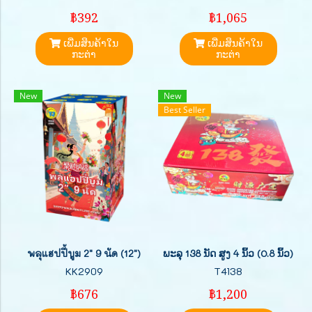
฿392
฿1,065
ເພີ່ມສິນຄ້າໃນ
ເພີ່ມສິນຄ້າໃນ
ກະຕ່າ
ກະຕ່າ
New
New
Best Seller
พลุแฮปปี้บูม 2" 9 นัด (12")
ພະລຸ 138 ນັດ ສູງ 4 ນິ້ວ (0.8 ນິ້ວ)
KK2909
T4138
฿676
฿1,200