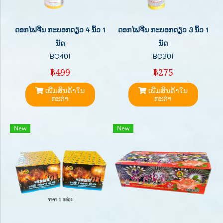
ດອກໄຟຈີນ ກະບອກດຽວ 4 ນິ້ວ 1
ດອກໄຟຈີນ ກະບອກດຽວ 3 ນິ້ວ 1
ນັດ
ນັດ
BC401
BC301
฿499
฿275
ເພີ່ມສິນຄ້າໃນ
ເພີ່ມສິນຄ້າໃນ
ກະຕ່າ
ກະຕ່າ
New
New