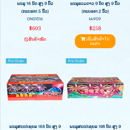
ພະລຸ 16 ນັດ ສູງ 9 ນິ້ວ
ພະລຸລວມດາວ 9 ນັດ ສູງ 9 ນິ້ວ
(ກະບອກ1.5 ນິ້ວ)
(ກະບອກ1.2 ນິ້ວ)
ONG1516
kk909
฿603
฿258
ເພີ່ມສິນຄ້າໃນ
ສິນຄ້າໝົດ
ກະຕ່າ
Pre-Order
Pre-Order
ພະລຸສະເປເຊຍລ 168 ນັດ ສູງ 9
ພະລຸສະເປເຊຍລ 198 ນັດ ສູງ 9