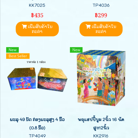
KK7025
TP4036
฿435
฿299
ເພີ່ມສິນຄ້າໃນ
ເພີ່ມສິນຄ້າໃນ
ກະຕ່າ
ກະຕ່າ
New
New
Best Seller
ພະລຸ 49 ນັດ ກ່ອງພະລຸສູງ 4 ນິ້ວ
พลุแฮปปี้บูม 2นิ้ว 16 นัด
(0.8 ນິ້ວ)
สูง12นิ้ว
TP4049
KK2916