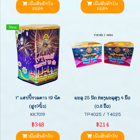
ເພີ່ມສິນຄ້າໃນ
ເພີ່ມສິນຄ້າໃນ
ກະຕ່າ
ກະຕ່າ
New
1" แฮปปี้รวมดาว 19 นัด
ພະລຸ 25 ນັດ ກ່ອງພະລຸສູງ 4 ນິ້ວ
(สูง7นิ้ว)
(0.8 ນິ້ວ)
KK7019
TP4025 / T4025
฿348
฿214
ເພີ່ມສິນຄ້າໃນ
ເພີ່ມສິນຄ້າໃນ