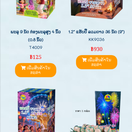
ພະລຸ 9 ນັດ ກ່ອງພະລຸສູງ 4 ນິ້ວ
1.2" ແຮັບປີ້ ລວມດາວ 36 ນັດ (9")
KK9036
(0.8 ນິ້ວ)
T4009
฿930
฿125
ເພີ່ມສິນຄ້າໃນ
ກະຕ່າ
ເພີ່ມສິນຄ້າໃນ
ກະຕ່າ