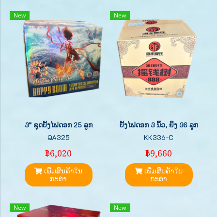
New
New
3” ຊຸດບັ້ງໄຟດອກ 25 ລູກ
ບັ້ງໄຟດອກ 3 ນິ້ວ, ຍິງ 36 ລູກ
QA325
KK336-C
฿6,020
฿9,660
ເພີ່ມສິນຄ້າໃນ
ເພີ່ມສິນຄ້າໃນ
ກະຕ່າ
ກະຕ່າ
New
New