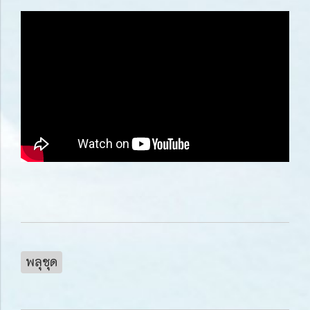
พลุชุด