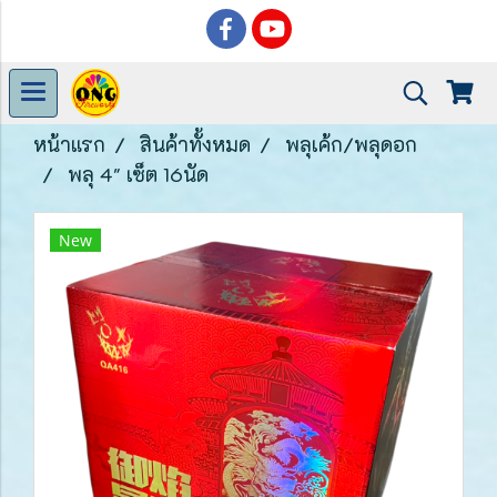
หน้าแรก
สินค้าทั้งหมด
พลุเค้ก/พลุดอก
พลุ 4" เซ็ต 16นัด
New