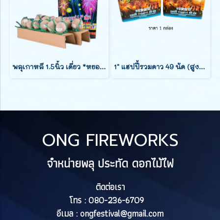
พลุเกาหลี 1.5นิ้ว เดี่ยว *หยอดทีละลูก*
1" แฮปปี้รวมดาว 49 นัด (สูง7นิ้ว)
ONG FIREWORKS
จำหน่ายพลุ ประทัด ดอกไม้ไฟ
ติดต่อเรา
โทร : 080-236-6709
อีเมล :
ongfestival@gmail.com