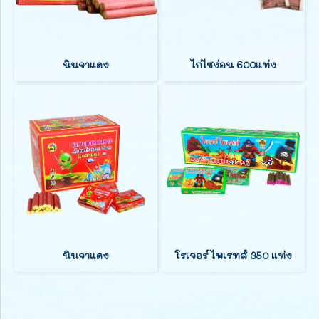
นินจาแดง
ไก่ไซง่อน 600แท่ง
นินจาแดง
โรเจอร์ ไพเรทส์ 350 แท่ง