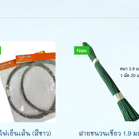
New
ไฟเย็นเส้น (สีขาว)