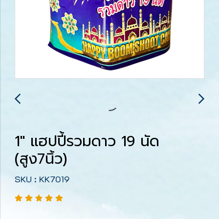
1" แฮปปี้รวมดาว 19 นัด
(สูง7นิ้ว)
SKU : KK7019