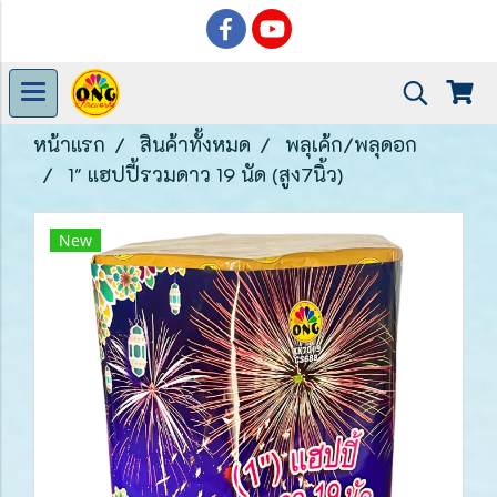
หน้าแรก
สินค้าทั้งหมด
พลุเค้ก/พลุดอก
1" แฮปปี้รวมดาว 19 นัด (สูง7นิ้ว)
New