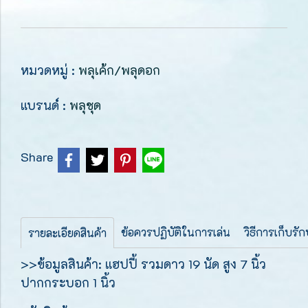
หมวดหมู่ :
พลุเค้ก/พลุดอก
แบรนด์ :
พลุชุด
Share
ข้อควรปฏิบัติในการเล่น
วิธีการเก็บรั
รายละเอียดสินค้า
>>ข้อมูลสินค้า: แฮปปี้ รวมดาว 19 นัด สูง 7 นิ้ว
ปากกระบอก 1 นิ้ว