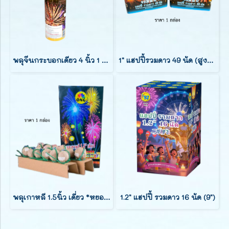
พลุจีนกระบอกเดียว 4 นิ้ว 1 นัด
1" แฮปปี้รวมดาว 49 นัด (สูง7นิ้ว)
พลุเกาหลี 1.5นิ้ว เดี่ยว *หยอดทีละลูก*
1.2" แฮปปี้ รวมดาว 16 นัด (9")