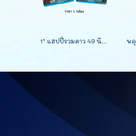
1" แฮปปี้รวมดาว 49 นัด (สูง7นิ้ว)