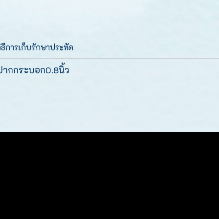
วิธีการเก็บรักษาประทัด
้ว ปากกระบอก0.8นิ้ว