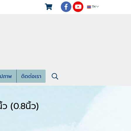
TH
ูปภาพ
ติดต่อเรา
้ว (0.8นิ้ว)