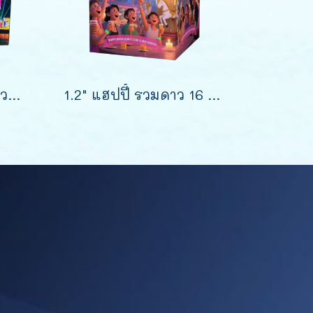
พลุเกาหลี 1.5นิ้ว เดี่ยว *หยอดทีละลูก*
1.2" แฮปปี้ รวมดาว 16 นัด (9")