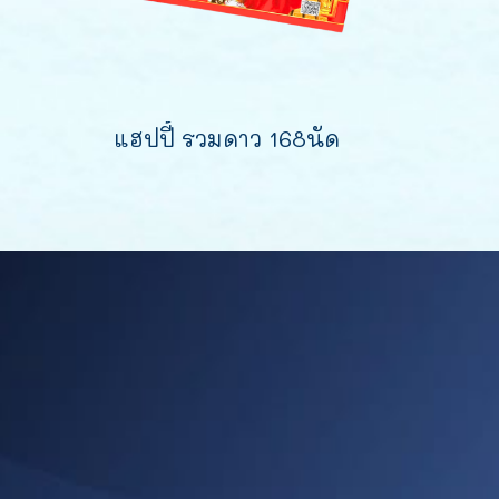
แฮปปี้ รวมดาว 168นัด