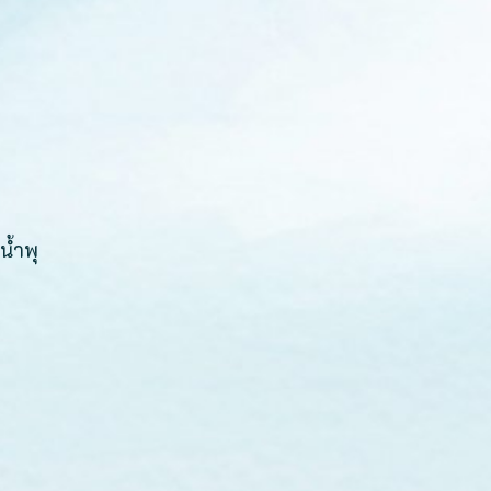
น้ำพุ