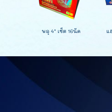
พลุ 4" เซ็ต 16นัด
แฮ