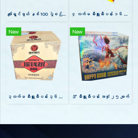
ပျော်ရွှင်ဖွယ် နှစ် 100 ပွဲစဉ် All-Star ပြန်လည်ဆုံဆည်းမှု
၄ လက်မ မီးရှူးမီးပန်း ၁၆ ပွင့်။
New
New
၃လက်မ မီးရှူးမီးပန်း ၃၆ ချက်
3" မီးရှူးမီးပန်း အစုံ ၂၅ ချက်