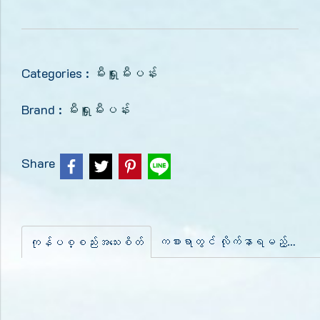
Categories :
မီးရှူးမီးပန်း
Brand :
မီးရှူးမီးပန်း
Share
ကစားရာတွင် လိုက်နာရမည့်အချက်များ
ကုန်ပစ္စည်းအသေးစိတ်