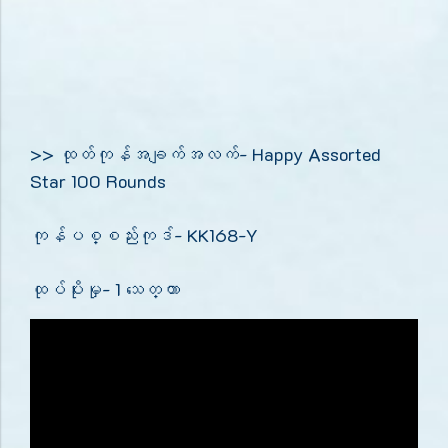
>> ထုတ်ကုန်အချက်အလက်- Happy Assorted
Star 100 Rounds
ကုန်ပစ္စည်းကုဒ်- KK168-Y
ထုပ်ပိုးမှု- 1 သေတ္တာ