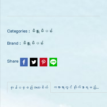
Categories :
မီးရှူးမီးပန်း
Brand :
မီးရှူးမီးပန်း
Share
ကစားရာတွင် လိုက်နာရမည့်အချက်များ
ကုန်ပစ္စည်းအသေးစိတ်