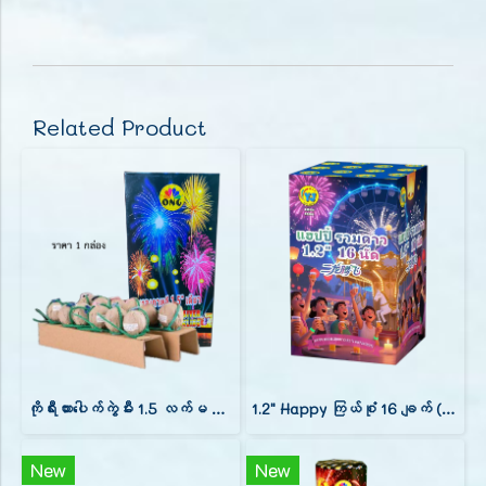
Related Product
ကိုရီးယားပေါက်ကွဲမီး 1.5 လက်မ တစ်လုံး
1.2" Happy ကြယ်စုံ 16 ချက် (9")
New
New