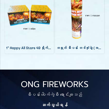
1" Happy All Stars 49 ရိုက်ချက် (အမြင့် 7 လက်မ)
တရုတ် မီးပန်း တစ်လုံးဆွဲ (အချင်း 4 လက်မ) 1 ချက်
ONG FIREWORKS
မီးပန်း ပေါက်ကွဲမီး ရောင်းချသည်
ဆက်သွယ်ရန်