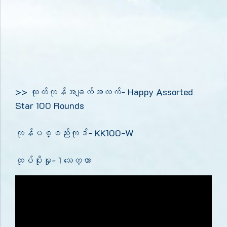
>> ထုတ်ကုန်အချက်အလက်- Happy Assorted
Star 100 Rounds
ကုန်ပစ္စည်းကုဒ်- KK100-W
ထုပ်ပိုးမှု- 1 သေတ္တာ