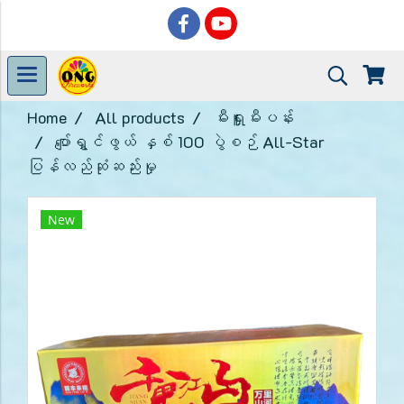
Home
All products
မီးရှူးမီးပန်း
ပျော်ရွှင်ဖွယ် နှစ် 100 ပွဲစဉ် All-Star
ပြန်လည်ဆုံဆည်းမှု
New