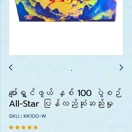
ပျော်ရွှင်ဖွယ် နှစ် 100 ပွဲစဉ်
All-Star ပြန်လည်ဆုံဆည်းမှု
SKU : KK100-W