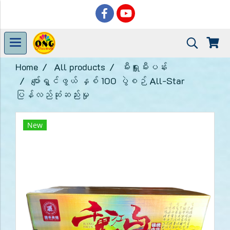
Home
All products
မီးရှူးမီးပန်း
ပျော်ရွှင်ဖွယ် နှစ် 100 ပွဲစဉ် All-Star
ပြန်လည်ဆုံဆည်းမှု
New