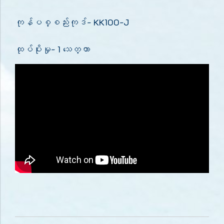
ကုန်ပစ္စည်းကုဒ်- KK100-J
ထုပ်ပိုးမှု- 1 သေတ္တာ