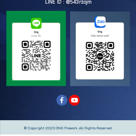
LINE ID : @543rzojm
© Copyright 2023 ONG Firework.
All Rights Reserved.