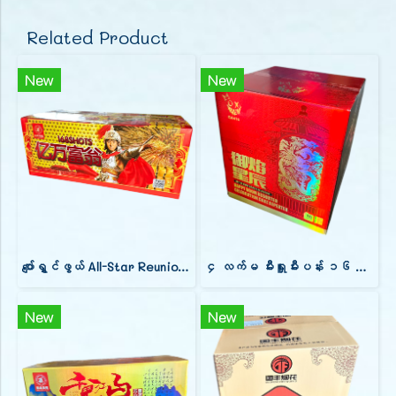
Related Product
New
New
ပျော်ရွှင်ဖွယ် All-Star Reunion 168 ပွဲစဉ်များ
၄ လက်မ မီးရှူးမီးပန်း ၁၆ ပွင့်။
New
New