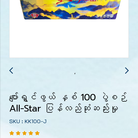
ပျော်ရွှင်ဖွယ် နှစ် 100 ပွဲစဉ်
All-Star ပြန်လည်ဆုံဆည်းမှု
SKU : KK100-J