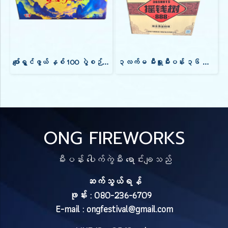
ပျော်ရွှင်ဖွယ် နှစ် 100 ပွဲစဉ် All-Star ပြန်လည်ဆုံဆည်းမှု
၃လက်မ မီးရှူးမီးပန်း ၃၆ ချက်
ONG FIREWORKS
မီးပန်း ပေါက်ကွဲမီး ရောင်းချသည်
ဆက်သွယ်ရန်
ဖုန်း : 080-236-6709
E-mail :
ongfestival@gmail.com