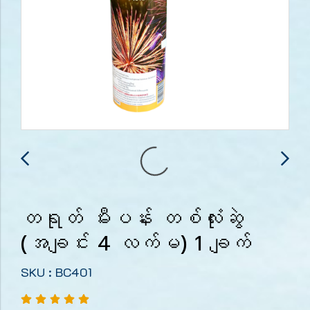
တရုတ် မီးပန်း တစ်လုံးဆွဲ
(အချင်း 4 လက်မ) 1 ချက်
SKU : BC401