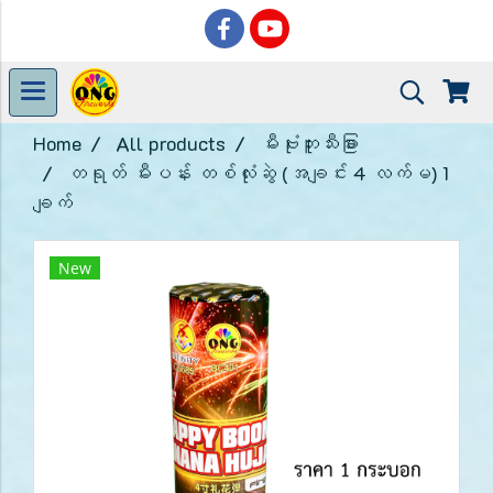
Home
All products
မီးဗုံးဘူးသီးခြား
တရုတ် မီးပန်း တစ်လုံးဆွဲ (အချင်း 4 လက်မ) 1
ချက်
New