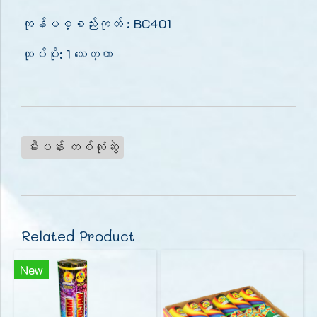
ကုန်ပစ္စည်းကုတ် : BC401
ထုပ်ပိုး: 1 သေတ္တာ
မီးပန်း တစ်လုံးဆွဲ
Related Product
New