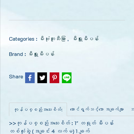
Categories :
မီးဗုံးဘူးသီးခြား
,
မီးရှူးမီးပန်း
Brand :
မီးရှူးမီးပန်း
Share
ဆောင်ရွက်သင့်သော အချက်များ
ဘ
ကုန်ပစ္စည်းအသေးစိတ်:
>>ကုန်ပစ္စည်းအသေးစိတ် : 1" တရုတ် မီးပန်း
တစ်လုံးဆွဲ (အချင်း 4 လက်မ) 1 ချက်