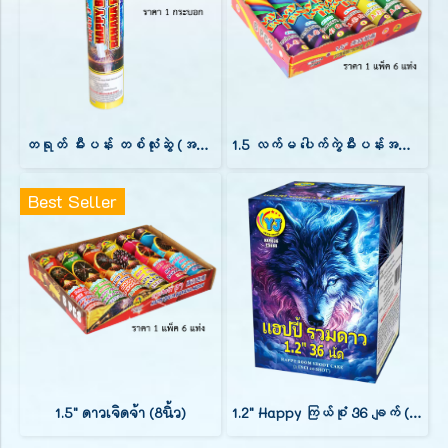
တရုတ် မီးပန်း တစ်လုံးဆွဲ (အချင်း 3 လက်မ) 1 ချက်
1.5 လက်မ ပေါက်ကွဲမီးပန်းအပေါက်ကျယ် အလင်းတောက်ကြယ် (8 လက်မ ဗူးအမြင့်)
Best Seller
1.5" ดาวเจิดจ้า (8นิ้ว)
1.2" Happy ကြယ်စုံ 36 ချက် (9")