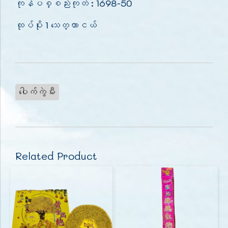
ကုန်ပစ္စည်းကုတ် : 1698-50
ထုပ်ပိုး 1 သေတ္တာငယ်
ပေါက်ကွဲမီး
Related Product