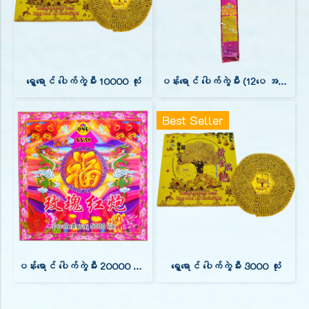
ရွှေရောင် ပေါက်ကွဲမီး 10000 လုံး
ပန်းရောင် ပေါက်ကွဲမီး (12ပေ အရှည်)
Best Seller
ပန်းရောင် ပေါက်ကွဲမီး 20000 လုံး (88 ပေ အရှည်)
ရွှေရောင် ပေါက်ကွဲမီး 3000 လုံး