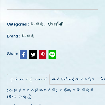
Categories :
ပေါက်ကွဲ
,
ประทัดสี
Brand :
ပေါက်ကွဲ
Share
ဆောင်ရွက်သင့်သော အချက်များ
ထိန်
ကုန်ပစ္စည်းအသေးစိတ်
>>ကုန်ပစ္စည်းအသေးစိတ် : ပန်းရောင် ပေါက်ကွဲမီး
(8 ပေ အရှည်)