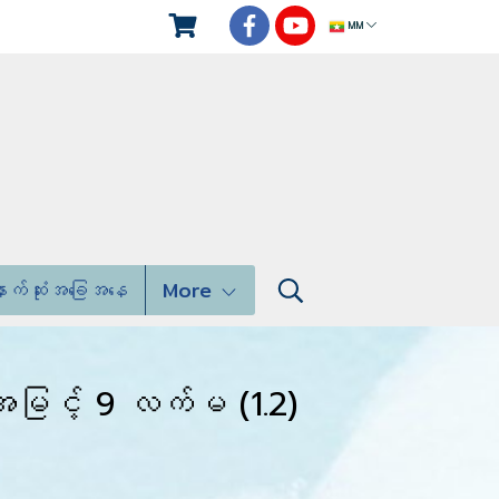
MM
ောက်ဆုံးအခြေအနေ
More
် အမြင့် 9 လက်မ (1.2)