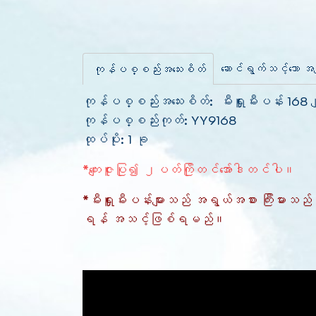
ဆောင်ရွက်သင့်သော အခ
ကုန်ပစ္စည်းအသေးစိတ်
ကုန်ပစ္စည်းအသေးစိတ်: မီးရှူးမီးပန်း 16
ကုန်ပစ္စည်းကုတ်: YY9168
ထုပ်ပိုး: 1 ခု
*ကျေးဇူးပြု၍ ၂ပတ်ကြိုတင်အော်ဒါတင်ပါ။
*မီးရှူးမီးပန်းများသည် အရွယ်အစား ကြီးမားသ
ရန် အသင့်ဖြစ်ရမည်။