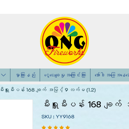
း
မှာကြားနည်း
ငွေပေးချေမှုအကြောင်းကြား
အော်ဒါအခြေအနေန
မီးရှူးမီးပန်း 168 ချက် အမြင့် 9 လက်မ (1.2)
မီးရှူးမီးပန်း 168 ချက
SKU : YY9168