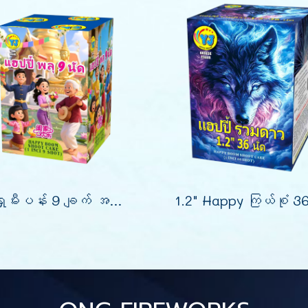
မီးရှူးမီးပန်း 9 ချက် အမြင့် 4 လက်မ (0.8)