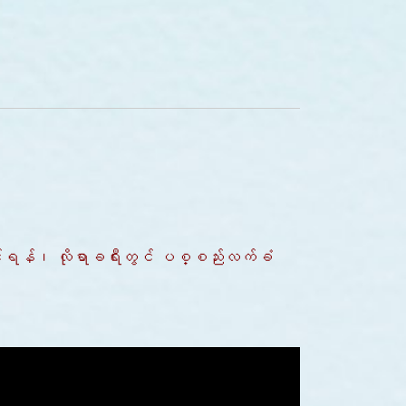
ု့ဆောင်ရန်၊ လိုရာခရီးတွင် ပစ္စည်းလက်ခံ