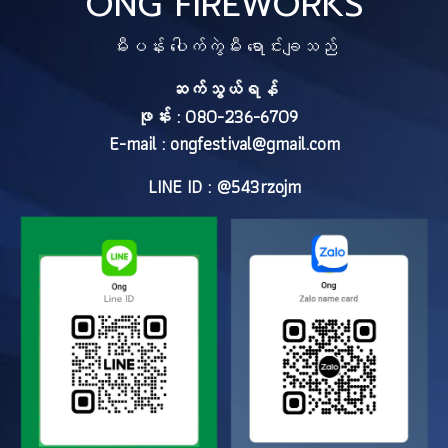
ONG FIREWORKS
မီးပန်း ပေါက်ကွဲမီး ရောင်းချသည်
ဆက်သွယ်ရန်
ဖုန်း : 080-236-6709
E-mail :
ongfestival@gmail.com
LINE ID : @543rzojm