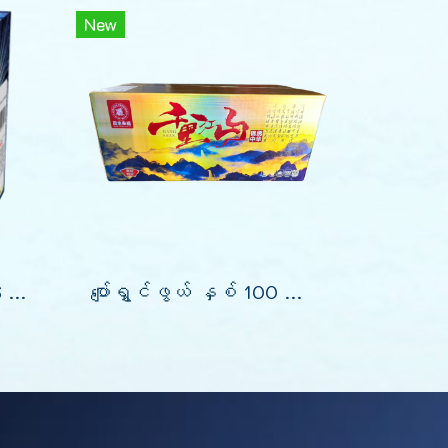
New
1.2" Happy ကြယ်စုံ 36 ချက် (9")
ပျော်ရွှင်ဖွယ် နှစ် 100 ပွဲစဉ် All-Star ပြန်လည်ဆုံဆည်းမှု