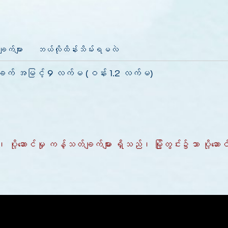
ျက်များ
ဘယ်လိုထိန်းသိမ်းရမလဲ
8 ချက် အမြင့် 9 လက်မ (ဝန်း 1.2 လက်မ)
ည်၊ ပို့ဆောင်မှု ကန့်သတ်ချက်များ ရှိသည်၊ မြို့တွင်း၌သာ ပိ