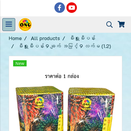
Home
All products
မီးရှူးမီးပန်း
မီးရှူးမီးပန်း 9 ချက် အမြင့် 9 လက်မ (1.2)
New