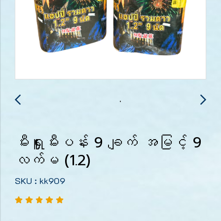
မီးရှူးမီးပန်း 9 ချက် အမြင့် 9
လက်မ (1.2)
SKU : kk909