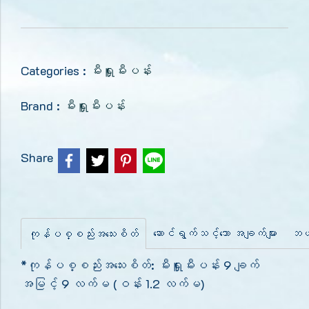
Categories :
မီးရှူးမီးပန်း
Brand :
မီးရှူးမီးပန်း
Share
ဆောင်ရွက်သင့်သော အချက်များ
ဘယ်
ကုန်ပစ္စည်းအသေးစိတ်
*ကုန်ပစ္စည်းအသေးစိတ်: မီးရှူးမီးပန်း 9 ချက်
အမြင့် 9 လက်မ (ဝန်း 1.2 လက်မ)