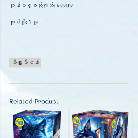
ကုန်ပစ္စည်းကုတ်: kk909
ထုပ်ပိုး: 1 ခု
မီးရှူးမီးပန်း
Related Product