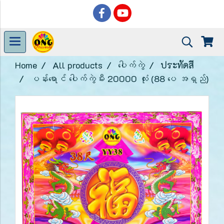
Home
All products
ပေါက်ကွဲ
ประทัดสี
ပန်းရောင် ပေါက်ကွဲမီး 20000 လုံး (88 ပေ အရှည်)