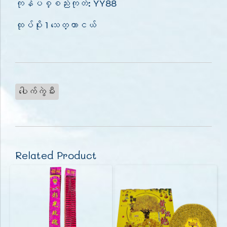
ကုန်ပစ္စည်းကုတ်: YY88
ထုပ်ပိုး 1 သေတ္တာငယ်
ပေါက်ကွဲမီး
Related Product