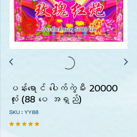
ပန်းရောင် ပေါက်ကွဲမီး 20000
လုံး (88 ပေ အရှည်)
SKU : YY88