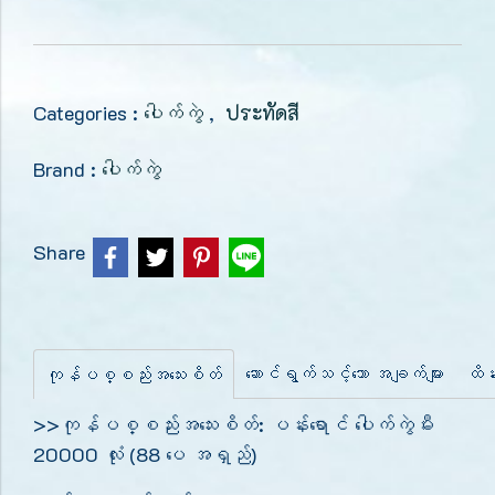
Categories :
ပေါက်ကွဲ
,
ประทัดสี
Brand :
ပေါက်ကွဲ
Share
ဆောင်ရွက်သင့်သော အချက်များ
ထိန်
ကုန်ပစ္စည်းအသေးစိတ်
>>ကုန်ပစ္စည်းအသေးစိတ်: ပန်းရောင် ပေါက်ကွဲမီး
20000 လုံး (88 ပေ အရှည်)