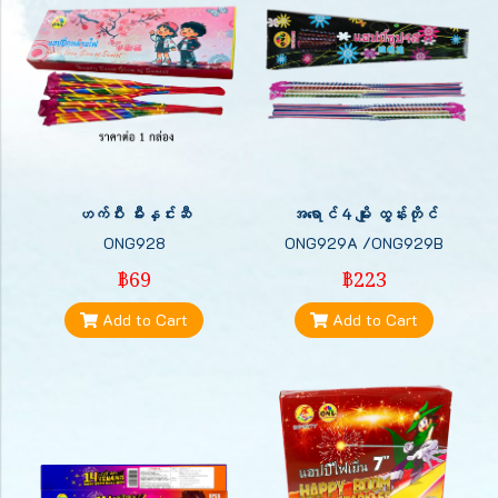
ဟက်ပီး မီးနှင်းဆီ
အရောင် 4 မျိုး ထွန်းတိုင်
ONG928
ONG929A /ONG929B
฿69
฿223
Add to Cart
Add to Cart