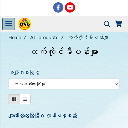
Home
All products
လက်ကိုင်မီးပန်းများ
လက်ကိုင်မီးပန်းများ
အမျိုးအစားဖြင့်
ကျနော်တို့တွေ့ကြပြီ 6 ကုန်ပစ္စည်း