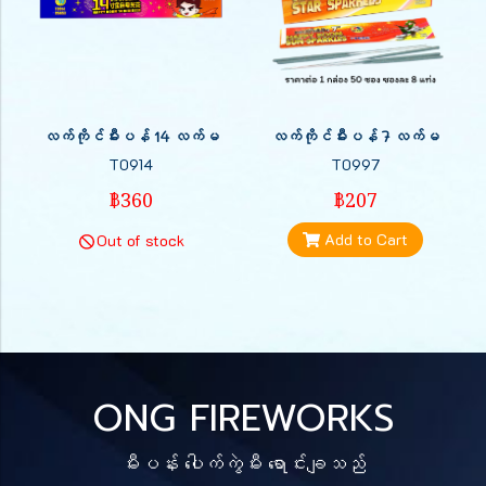
လက်ကိုင်မီးပန် 14 လက်မ
လက်ကိုင်မီးပန် 7 လက်မ
T0914
T0997
฿360
฿207
Add to Cart
Out of stock
ONG FIREWORKS
မီးပန်း ပေါက်ကွဲမီး ရောင်းချသည်